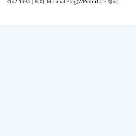
3142-1994
|
테마: Minimal Blog(
WPinterface
제작).