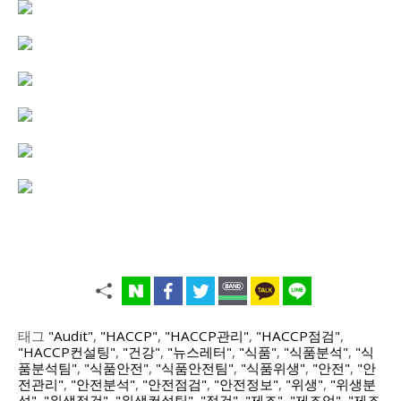
태그
"Audit"
,
"HACCP"
,
"HACCP관리"
,
"HACCP점검"
,
"HACCP컨설팅"
,
"건강"
,
"뉴스레터"
,
"식품"
,
"식품분석"
,
"식
품분석팀"
,
"식품안전"
,
"식품안전팀"
,
"식품위생"
,
"안전"
,
"안
전관리"
,
"안전분석"
,
"안전점검"
,
"안전정보"
,
"위생"
,
"위생분
석"
,
"위생점검"
,
"위생컨설팅"
,
"점검"
,
"제조"
,
"제조업"
,
"제조