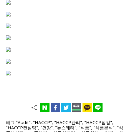
태그
"Audit"
,
"HACCP"
,
"HACCP관리"
,
"HACCP점검"
,
"HACCP컨설팅"
,
"건강"
,
"뉴스레터"
,
"식품"
,
"식품분석"
,
"식