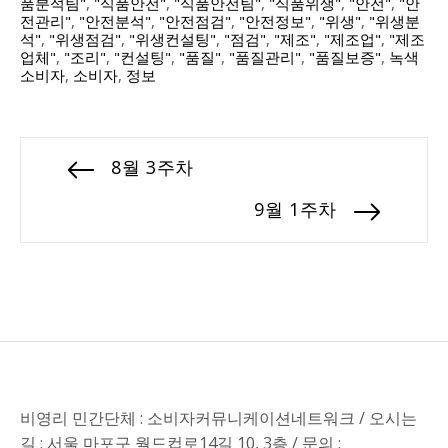
품분석팀"
,
"식품안전"
,
"식품안전팀"
,
"식품위생"
,
"안전"
,
"안
전관리"
,
"안전분석"
,
"안전점검"
,
"안전정보"
,
"위생"
,
"위생분
석"
,
"위생점검"
,
"위생컨설팅"
,
"점검"
,
"제조"
,
"제조업"
,
"제조
업체"
,
"조리"
,
"컨설팅"
,
"품질"
,
"품질관리"
,
"품질보증"
,
녹색
소비자
,
소비자
,
정보
8월 3주차
9월 1주차
비영리 민간단체 : 소비자커뮤니케이션네트워크 / 오시는
길 : 서울 마포구 월드컵로14길 10, 3층 / 문의 :