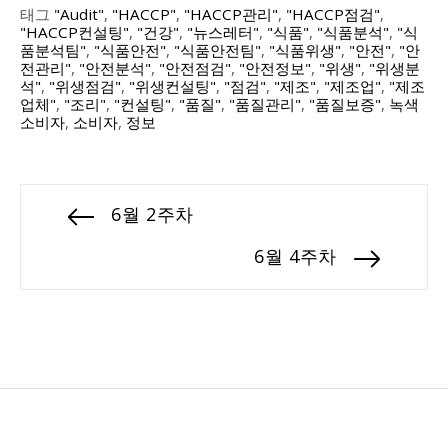
태그
"Audit"
,
"HACCP"
,
"HACCP관리"
,
"HACCP점검"
,
"HACCP컨설팅"
,
"건강"
,
"뉴스레터"
,
"식품"
,
"식품분석"
,
"식
품분석팀"
,
"식품안전"
,
"식품안전팀"
,
"식품위생"
,
"안전"
,
"안
전관리"
,
"안전분석"
,
"안전점검"
,
"안전정보"
,
"위생"
,
"위생분
석"
,
"위생점검"
,
"위생컨설팅"
,
"점검"
,
"제조"
,
"제조업"
,
"제조
업체"
,
"조리"
,
"컨설팅"
,
"품질"
,
"품질관리"
,
"품질보증"
,
녹색
소비자
,
소비자
,
정보
6월 2주차
6월 4주차